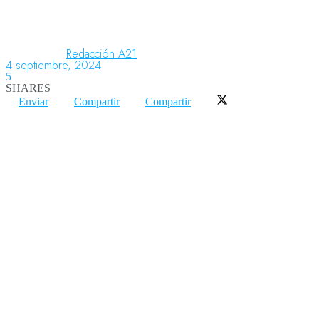
Aeronáutica
Redacción A21
4 septiembre, 2024
5
SHARES
Aeropuertos
Enviar
Compartir
Compartir
Columnistas
Organismos
Aeroespacial
Innovación