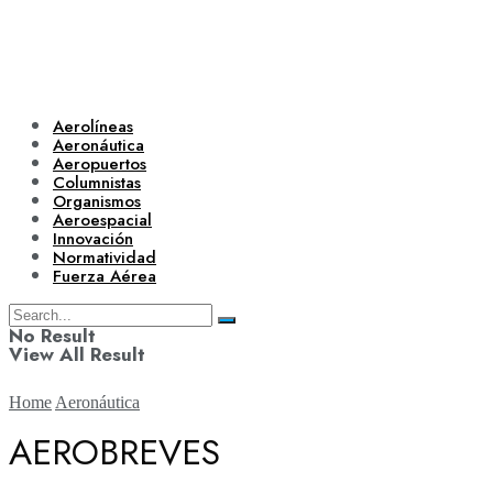
Aerolíneas
Aeronáutica
Aeropuertos
Columnistas
Organismos
Aeroespacial
Innovación
Normatividad
Fuerza Aérea
No Result
View All Result
Home
Aeronáutica
AEROBREVES
Aerolíneas