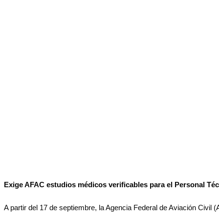
No Result
Normatividad
View All Result
Fuerza Aérea
No Result
View All Result
Exige AFAC estudios médicos verificables para el Personal Té
A partir del 17 de septiembre, la Agencia Federal de Aviación Civi