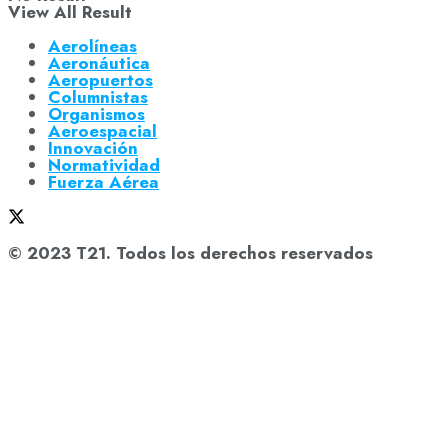
View All Result
Aerolíneas
Aeronáutica
Aeropuertos
Columnistas
Organismos
Aeroespacial
Innovación
Normatividad
Fuerza Aérea
© 2023 T21. Todos los derechos reservados