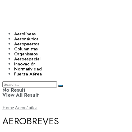
Aerolíneas
Aeronáutica
Aeropuertos
Columnistas
Organismos
Aeroespacial
Innovación
Normatividad
Fuerza Aérea
No Result
View All Result
Home
Aeronáutica
AEROBREVES
Aerolíneas