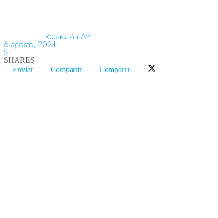
Aeronáutica
Redacción A21
6 agosto, 2024
5
SHARES
Aeropuertos
Enviar
Compartir
Compartir
Columnistas
Organismos
Aeroespacial
Innovación