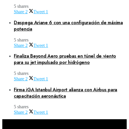
5 shares
Share
2
Tweet
1
Despega Ariane 6 con una configuración de máxima
potencia
5 shares
Share
2
Tweet
1
Finaliza Beyond Aero pruebas en túnel de viento
para su jet impulsado por hidrógeno
5 shares
Share
2
Tweet
1
Firma iGA Istanbul Airport alianza con Airbus para
capacitación aeronáutica
5 shares
Share
2
Tweet
1