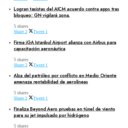
Logran taxistas del AICM acuerdo contra apps tras
bloqueo; GN vigilará zona.
5 shares
Share
2
Tweet
1
Firma iGA Istanbul Airport alianza con Airbus para
capacitación aeronáutica
5 shares
Share
2
Tweet
1
Alza del petróleo por conflicto en Medio Oriente
amenaza rentabilidad de aerolíneas
5 shares
Share
2
Tweet
1
Finaliza Beyond Aero pruebas en túnel de viento
para su jet impulsado por hidrógeno
5 shares