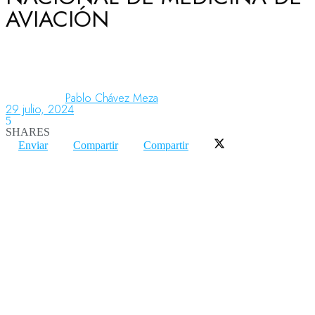
AVIACIÓN
Aeronáutica
Aeropuertos
Pablo Chávez Meza
29 julio, 2024
5
SHARES
Columnistas
Enviar
Compartir
Compartir
Organismos
Aeroespacial
Innovación