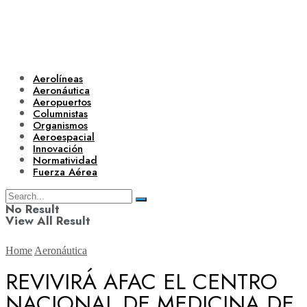
Aerolíneas
Aeronáutica
Aeropuertos
Columnistas
Organismos
Aeroespacial
Innovación
Normatividad
Fuerza Aérea
No Result
View All Result
Home
Aeronáutica
REVIVIRÁ AFAC EL CENTRO
NACIONAL DE MEDICINA DE
Aerolíneas