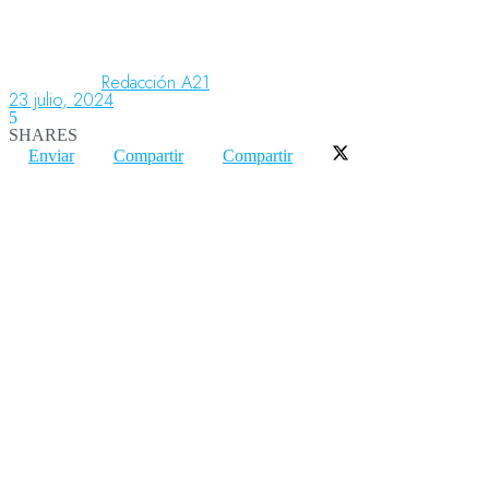
Aeronáutica
Redacción A21
23 julio, 2024
5
SHARES
Aeropuertos
Enviar
Compartir
Compartir
Columnistas
Organismos
Aeroespacial
Innovación