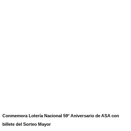
No Result
Normatividad
View All Result
Fuerza Aérea
No Result
View All Result
Conmemora Lotería Nacional 59° Aniversario de ASA con
billete del Sorteo Mayor