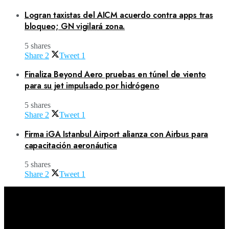
Logran taxistas del AICM acuerdo contra apps tras
bloqueo; GN vigilará zona.
5 shares
Share
2
Tweet
1
Finaliza Beyond Aero pruebas en túnel de viento
para su jet impulsado por hidrógeno
5 shares
Share
2
Tweet
1
Firma iGA Istanbul Airport alianza con Airbus para
capacitación aeronáutica
5 shares
Share
2
Tweet
1