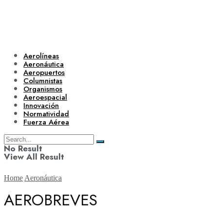
Aerolíneas
Aeronáutica
Aeropuertos
Columnistas
Organismos
Aeroespacial
Innovación
Normatividad
Fuerza Aérea
No Result
View All Result
Home
Aeronáutica
AEROBREVES
Aerolíneas