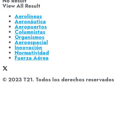
No Result
View All Result
Aerolíneas
Aeronáutica
Aeropuertos
Columnistas
Organismos
Aeroespacial
Innovación
Normatividad
Fuerza Aérea
© 2023 T21. Todos los derechos reservados