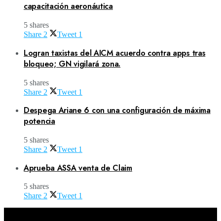
capacitación aeronáutica
5 shares
Share
2
Tweet
1
Logran taxistas del AICM acuerdo contra apps tras
bloqueo; GN vigilará zona.
5 shares
Share
2
Tweet
1
Despega Ariane 6 con una configuración de máxima
potencia
5 shares
Share
2
Tweet
1
Aprueba ASSA venta de Claim
5 shares
Share
2
Tweet
1