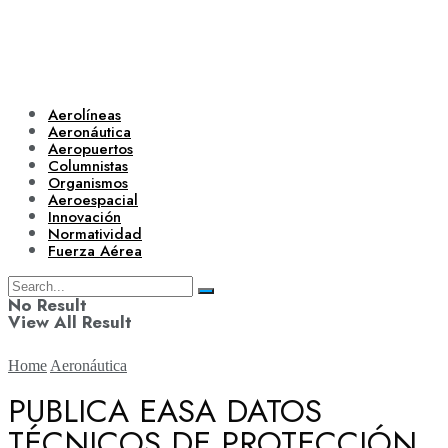
Aerolíneas
Aeronáutica
Aeropuertos
Columnistas
Organismos
Aeroespacial
Innovación
Normatividad
Fuerza Aérea
No Result
View All Result
Home
Aeronáutica
PUBLICA EASA DATOS
TÉCNICOS DE PROTECCIÓN
Aerolíneas