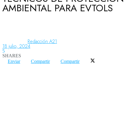
AMBIENTAL PARA EVTOLS
Aeronáutica
Aeropuertos
Redacción A21
18 julio, 2024
5
SHARES
Columnistas
Enviar
Compartir
Compartir
Organismos
Aeroespacial
Innovación