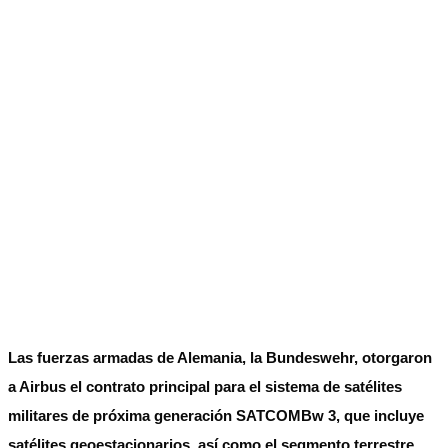
No Result
Normatividad
View All Result
Fuerza Aérea
No Result
View All Result
Las fuerzas armadas de Alemania, la Bundeswehr, otorgaron
a Airbus el contrato principal para el sistema de satélites
militares de próxima generación SATCOMBw 3, que incluye
satélites geoestacionarios, así como el segmento terrestre,