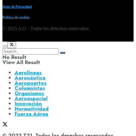
Aviso de Privacidad
Política de cookies
© 2025 A21 - Todos los derechos reservados.
No Result
View All Result
Aerolíneas
Aeronáutica
Aeropuertos
Columnistas
Organismos
Aeroespacial
Innovación
Normatividad
Fuerza Aérea
© 2023 T21. Todos los derechos reservados