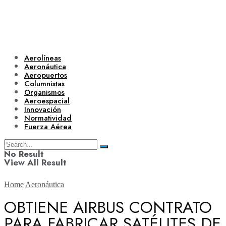
Aerolíneas
Aeronáutica
Aeropuertos
Columnistas
Organismos
Aeroespacial
Innovación
Normatividad
Fuerza Aérea
No Result
View All Result
Home
Aeronáutica
OBTIENE AIRBUS CONTRATO
PARA FABRICAR SATÉLITES DE
Aerolíneas