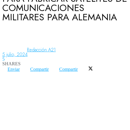
COMUNICACIONES
MILITARES PARA ALEMANIA
Aeronáutica
Aeropuertos
Redacción A21
5 julio, 2024
5
Columnistas
SHARES
Enviar
Compartir
Compartir
Organismos
Aeroespacial
Innovación