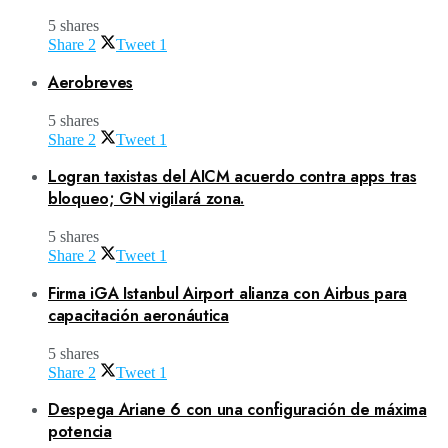
5 shares
Share
2
Tweet
1
Aerobreves
5 shares
Share
2
Tweet
1
Logran taxistas del AICM acuerdo contra apps tras
bloqueo; GN vigilará zona.
5 shares
Share
2
Tweet
1
Firma iGA Istanbul Airport alianza con Airbus para
capacitación aeronáutica
5 shares
Share
2
Tweet
1
Despega Ariane 6 con una configuración de máxima
potencia