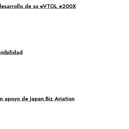
 desarrollo de su eVTOL e200X
enibilidad
n apoyo de Japan Biz Aviation