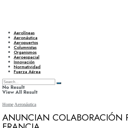
Aerolíneas
Aeronáutica
Aeropuertos
Columnistas
Organismos
Aeroespacial
Innovación
Normatividad
Fuerza Aérea
No Result
View All Result
Home
Aeronáutica
ANUNCIAN COLABORACIÓN P
FRANCIA
Aerolíneas