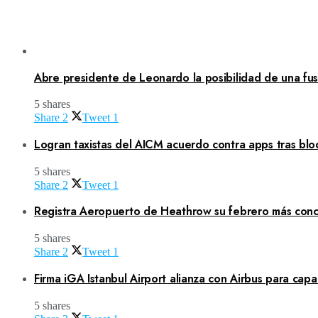
Abre presidente de Leonardo la posibilidad de una fusi
5 shares
Share
2
Tweet
1
Logran taxistas del AICM acuerdo contra apps tras blo
5 shares
Share
2
Tweet
1
Registra Aeropuerto de Heathrow su febrero más concu
5 shares
Share
2
Tweet
1
Firma iGA Istanbul Airport alianza con Airbus para capa
5 shares