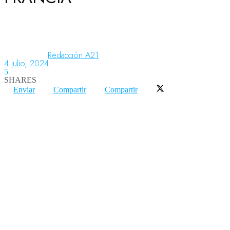
Aeronáutica
Redacción A21
4 julio, 2024
Aeropuertos
5
SHARES
Enviar
Compartir
Compartir
Columnistas
Organismos
Aeroespacial
Innovación