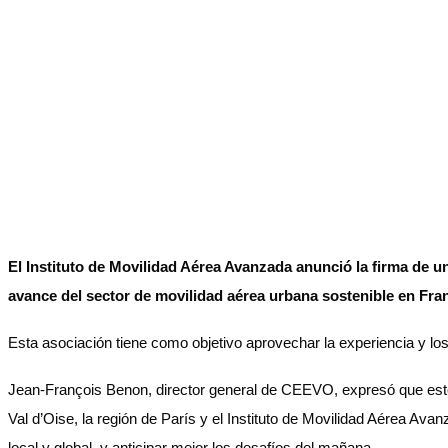
No Result
Normatividad
View All Result
Fuerza Aérea
No Result
El Instituto de Movilidad Aérea Avanzada anunció la firma d
avance del sector de movilidad aérea urbana sostenible en Fra
View All Result
Esta asociación tiene como objetivo aprovechar la experiencia y lo
Jean-François Benon, director general de CEEVO, expresó que este
Val d’Oise, la región de París y el Instituto de Movilidad Aérea Av
local y global, y anticipar mejor los desafíos del mañana.