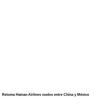
No Result
Normatividad
View All Result
Fuerza Aérea
No Result
View All Result
Retoma Hainan Airlines vuelos entre China y México