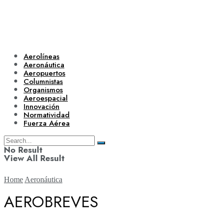
Aerolíneas
Aeronáutica
Aeropuertos
Columnistas
Organismos
Aeroespacial
Innovación
Normatividad
Fuerza Aérea
No Result
View All Result
Home
Aeronáutica
AEROBREVES
Aerolíneas