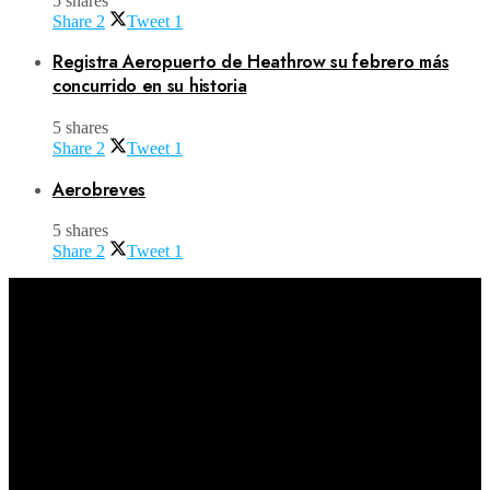
5 shares
Share
2
Tweet
1
Registra Aeropuerto de Heathrow su febrero más
concurrido en su historia
5 shares
Share
2
Tweet
1
Aerobreves
5 shares
Share
2
Tweet
1