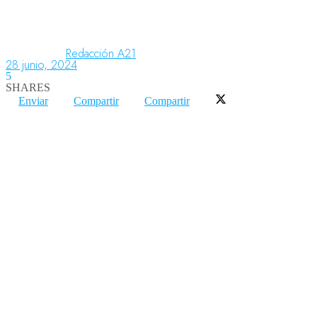
Aeronáutica
Redacción A21
28 junio, 2024
5
SHARES
Aeropuertos
Enviar
Compartir
Compartir
Columnistas
Organismos
Aeroespacial
Innovación