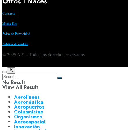
Otros Enlaces
Contacto
Media Kit
Aviso de Privacidad
Política de cookies
© 2025 A21 - Todos los derechos reservados.
No Result
View All Result
Aerolíneas
Aeronáutica
Aeropuertos
Columnistas
Organismos
Aeroespacial
Innovación