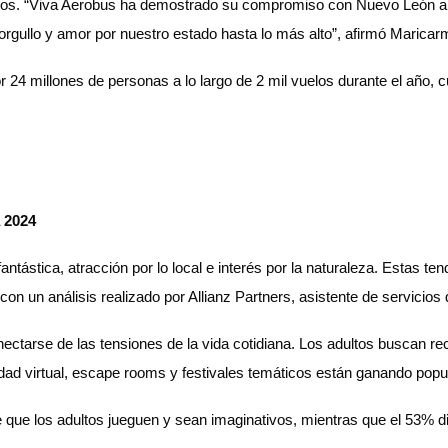
 cielos. “Viva Aerobus ha demostrado su compromiso con Nuevo León al
orgullo y amor por nuestro estado hasta lo más alto”, afirmó Maricar
 24 millones de personas a lo largo de 2 mil vuelos durante el año, c
a 2024
antástica, atracción por lo local e interés por la naturaleza. Estas te
n un análisis realizado por Allianz Partners, asistente de servicios d
ectarse de las tensiones de la vida cotidiana. Los adultos buscan rec
idad virtual, escape rooms y festivales temáticos están ganando popu
ue los adultos jueguen y sean imaginativos, mientras que el 53% disf