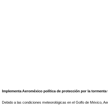
No Result
Normatividad
View All Result
Fuerza Aérea
No Result
View All Result
Implementa Aeroméxico política de protección por la tormenta t
Debido a las condiciones meteorológicas en el Golfo de México, Ae