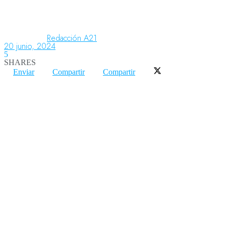
Aeronáutica
Redacción A21
20 junio, 2024
5
SHARES
Aeropuertos
Enviar
Compartir
Compartir
Columnistas
Organismos
Aeroespacial
Innovación