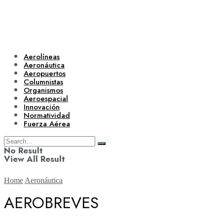
Aerolíneas
Aeronáutica
Aeropuertos
Columnistas
Organismos
Aeroespacial
Innovación
Normatividad
Fuerza Aérea
No Result
View All Result
Home
Aeronáutica
AEROBREVES
Aerolíneas