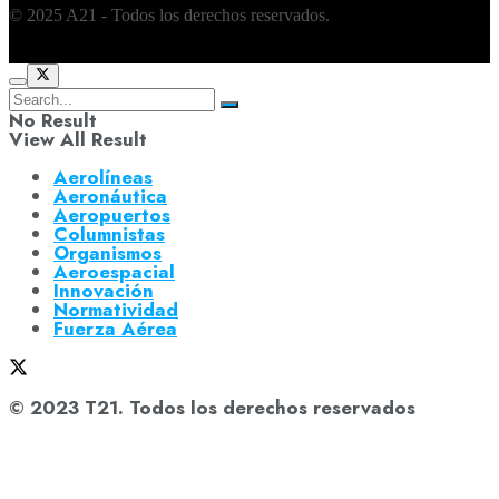
© 2025 A21 - Todos los derechos reservados.
No Result
View All Result
Aerolíneas
Aeronáutica
Aeropuertos
Columnistas
Organismos
Aeroespacial
Innovación
Normatividad
Fuerza Aérea
© 2023 T21. Todos los derechos reservados