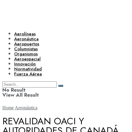
Aerolíneas
Aeronáutica
Aeropuertos
Columnistas
Organismos
Aeroespacial
Innovación
Normatividad
Fuerza Aérea
No Result
View All Result
Home
Aeronáutica
REVALIDAN OACI Y
AUTORIDADES DE CANADÁ
Aerolíneas