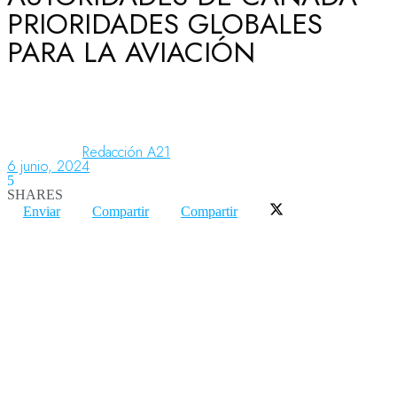
PRIORIDADES GLOBALES
PARA LA AVIACIÓN
Aeronáutica
Aeropuertos
Redacción A21
6 junio, 2024
5
Columnistas
SHARES
Enviar
Compartir
Compartir
Organismos
Aeroespacial
Innovación