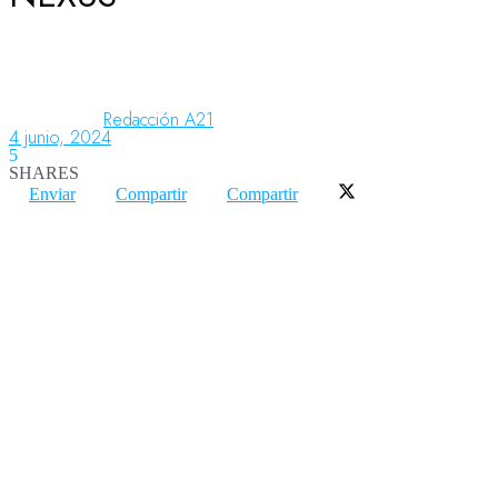
Aeronáutica
Redacción A21
4 junio, 2024
Aeropuertos
5
SHARES
Enviar
Compartir
Compartir
Columnistas
Organismos
Aeroespacial
Innovación