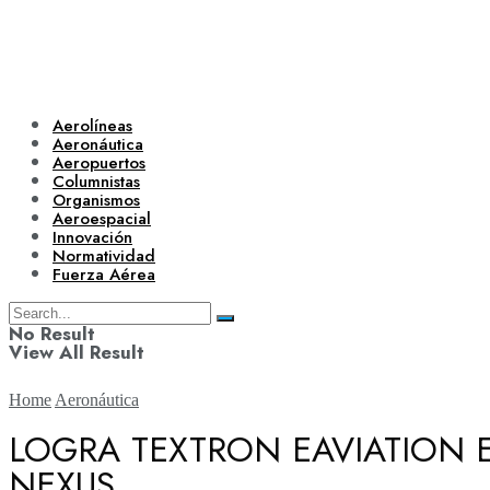
Aerolíneas
Aeronáutica
Aeropuertos
Columnistas
Organismos
Aeroespacial
Innovación
Normatividad
Fuerza Aérea
No Result
View All Result
Home
Aeronáutica
LOGRA TEXTRON EAVIATION 
NEXUS
Aerolíneas