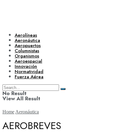
Aerolíneas
Aeronáutica
Aeropuertos
Columnistas
Organismos
Aeroespacial
Innovación
Normatividad
Fuerza Aérea
No Result
View All Result
Home
Aeronáutica
AEROBREVES
Aerolíneas