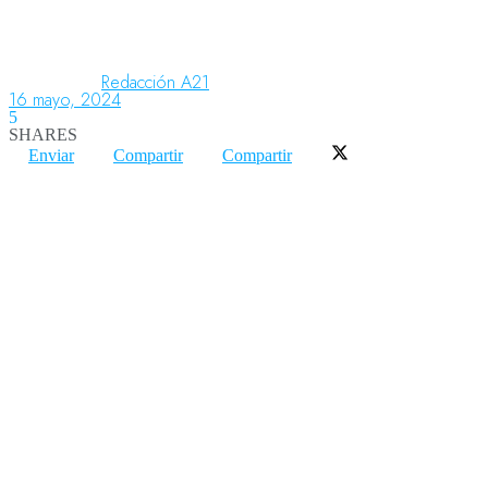
Aeronáutica
Redacción A21
16 mayo, 2024
5
SHARES
Aeropuertos
Enviar
Compartir
Compartir
Columnistas
Organismos
Aeroespacial
Innovación