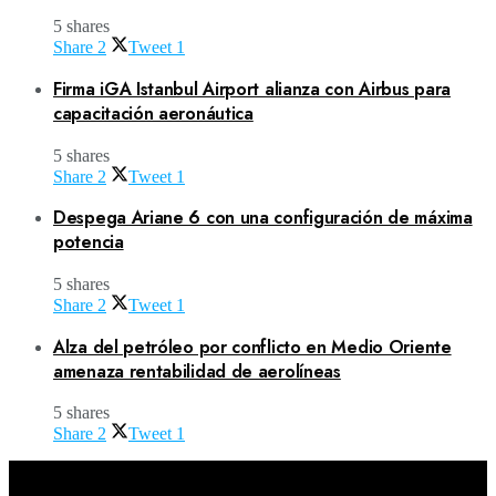
5 shares
Share
2
Tweet
1
Firma iGA Istanbul Airport alianza con Airbus para
capacitación aeronáutica
5 shares
Share
2
Tweet
1
Despega Ariane 6 con una configuración de máxima
potencia
5 shares
Share
2
Tweet
1
Alza del petróleo por conflicto en Medio Oriente
amenaza rentabilidad de aerolíneas
5 shares
Share
2
Tweet
1