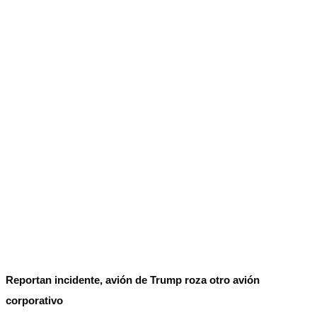
No Result
Normatividad
View All Result
Fuerza Aérea
No Result
View All Result
Reportan incidente, avión de Trump roza otro avión
corporativo