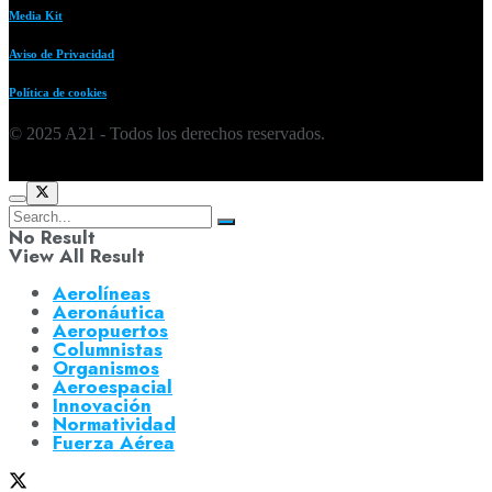
Media Kit
Aviso de Privacidad
Política de cookies
© 2025 A21 - Todos los derechos reservados.
No Result
View All Result
Aerolíneas
Aeronáutica
Aeropuertos
Columnistas
Organismos
Aeroespacial
Innovación
Normatividad
Fuerza Aérea