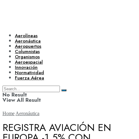
Aerolíneas
Aeronáutica
Aeropuertos
Columnistas
Organismos
Aeroespacial
Innovación
Normatividad
Fuerza Aérea
No Result
View All Result
Home
Aeronáutica
REGISTRA AVIACIÓN EN
EUROPA -1.5% CON
Aerolíneas