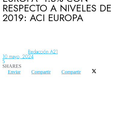
RESPECTO A NIVELES DE
2019: ACI EUROPA
Aeronáutica
Aeropuertos
Redacción A21
10 mayo, 2024
5
Columnistas
SHARES
Enviar
Compartir
Compartir
Organismos
Aeroespacial
Innovación