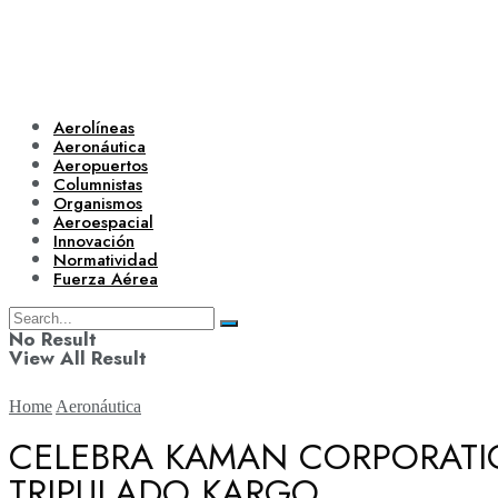
Aerolíneas
Aeronáutica
Aeropuertos
Columnistas
Organismos
Aeroespacial
Innovación
Normatividad
Fuerza Aérea
No Result
View All Result
Home
Aeronáutica
CELEBRA KAMAN CORPORATI
TRIPULADO KARGO
Aerolíneas