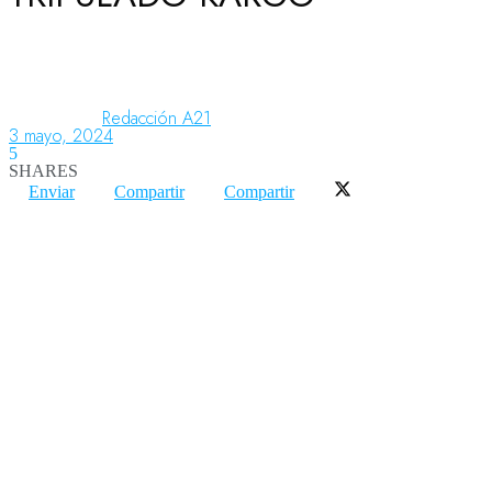
Aeronáutica
Redacción A21
3 mayo, 2024
Aeropuertos
5
SHARES
Enviar
Compartir
Compartir
Columnistas
Organismos
Aeroespacial
Innovación