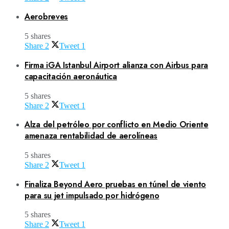
Aerobreves
5 shares
Share
2
Tweet
1
Firma iGA Istanbul Airport alianza con Airbus para
capacitación aeronáutica
5 shares
Share
2
Tweet
1
Alza del petróleo por conflicto en Medio Oriente
amenaza rentabilidad de aerolíneas
5 shares
Share
2
Tweet
1
Finaliza Beyond Aero pruebas en túnel de viento
para su jet impulsado por hidrógeno
5 shares
Share
2
Tweet
1