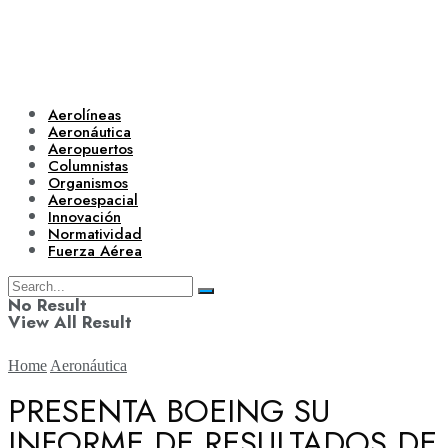
Aerolíneas
Aeronáutica
Aeropuertos
Columnistas
Organismos
Aeroespacial
Innovación
Normatividad
Fuerza Aérea
No Result
View All Result
Home
Aeronáutica
PRESENTA BOEING SU
INFORME DE RESULTADOS DE
Aerolíneas