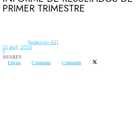
PRIMER TRIMESTRE
Aeronáutica
Aeropuertos
Redacción A21
25 abril, 2024
5
SHARES
Columnistas
Enviar
Compartir
Compartir
Organismos
Aeroespacial
Innovación