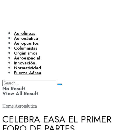
Aerolíneas
Aeronáutica
Aeropuertos
Columnistas
Organismos
Aeroespacial
Innovación
Normatividad
Fuerza Aérea
No Result
View All Result
Home
Aeronáutica
CELEBRA EASA EL PRIMER
FORO DE PARTES
Aerolíneas