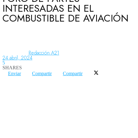
INTERESADAS EN EL
COMBUSTIBLE DE AVIACIÓN
Aeronáutica
Aeropuertos
Redacción A21
24 abril, 2024
5
Columnistas
SHARES
Enviar
Compartir
Compartir
Organismos
Aeroespacial
Innovación