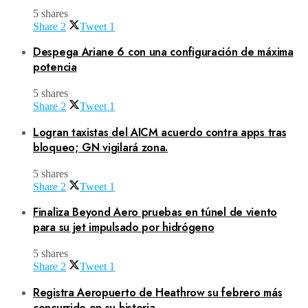
5 shares
Share
2
Tweet
1
Despega Ariane 6 con una configuración de máxima
potencia
5 shares
Share
2
Tweet
1
Logran taxistas del AICM acuerdo contra apps tras
bloqueo; GN vigilará zona.
5 shares
Share
2
Tweet
1
Finaliza Beyond Aero pruebas en túnel de viento
para su jet impulsado por hidrógeno
5 shares
Share
2
Tweet
1
Registra Aeropuerto de Heathrow su febrero más
concurrido en su historia