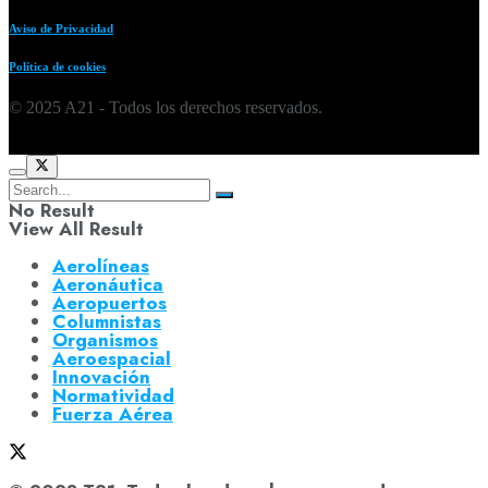
Aviso de Privacidad
Política de cookies
© 2025 A21 - Todos los derechos reservados.
No Result
View All Result
Aerolíneas
Aeronáutica
Aeropuertos
Columnistas
Organismos
Aeroespacial
Innovación
Normatividad
Fuerza Aérea