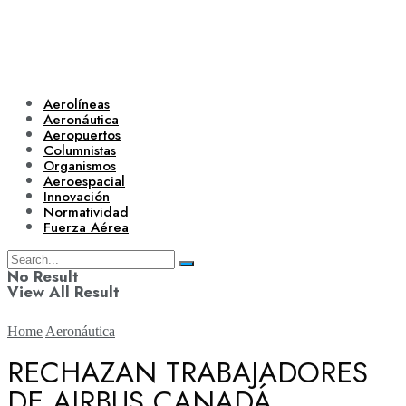
Aerolíneas
Aeronáutica
Aeropuertos
Columnistas
Organismos
Aeroespacial
Innovación
Normatividad
Fuerza Aérea
No Result
View All Result
Home
Aeronáutica
RECHAZAN TRABAJADORES
DE AIRBUS CANADÁ
Aerolíneas