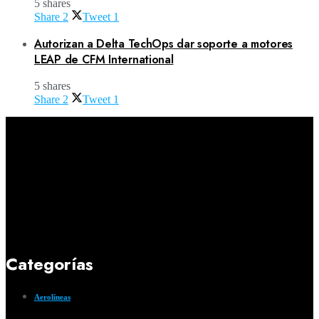
5 shares
Share
2
Tweet
1
Autorizan a Delta TechOps dar soporte a motores
LEAP de CFM International
5 shares
Share
2
Tweet
1
Categorías
Aerolíneas