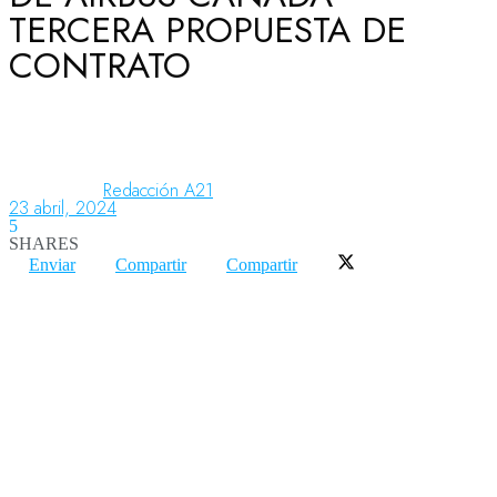
TERCERA PROPUESTA DE
CONTRATO
Aeronáutica
Aeropuertos
Redacción A21
23 abril, 2024
5
Columnistas
SHARES
Enviar
Compartir
Compartir
Organismos
Aeroespacial
Innovación