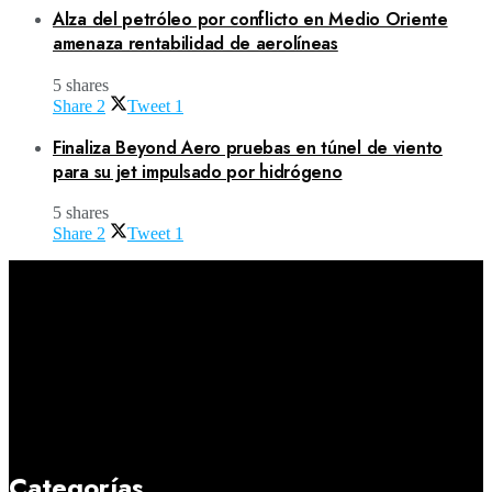
Alza del petróleo por conflicto en Medio Oriente
amenaza rentabilidad de aerolíneas
5 shares
Share
2
Tweet
1
Finaliza Beyond Aero pruebas en túnel de viento
para su jet impulsado por hidrógeno
5 shares
Share
2
Tweet
1
Categorías