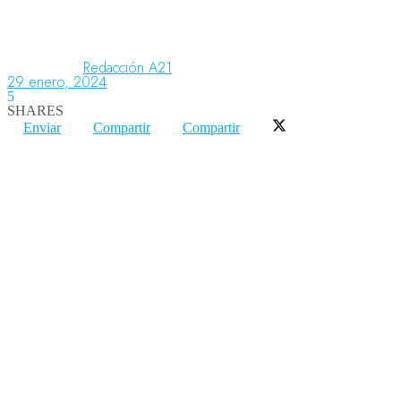
Aeronáutica
Redacción A21
29 enero, 2024
5
SHARES
Aeropuertos
Enviar
Compartir
Compartir
Columnistas
Organismos
Aeroespacial
Innovación