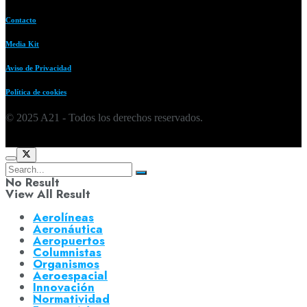
Contacto
Media Kit
Aviso de Privacidad
Política de cookies
© 2025 A21 - Todos los derechos reservados.
No Result
View All Result
Aerolíneas
Aeronáutica
Aeropuertos
Columnistas
Organismos
Aeroespacial
Innovación
Normatividad