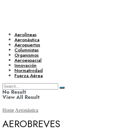
Aerolíneas
Aeronáutica
Aeropuertos
Columnistas
Organismos
Aeroespacial
Innovación
Normatividad
Fuerza Aérea
No Result
View All Result
Home
Aeronáutica
AEROBREVES
Aerolíneas