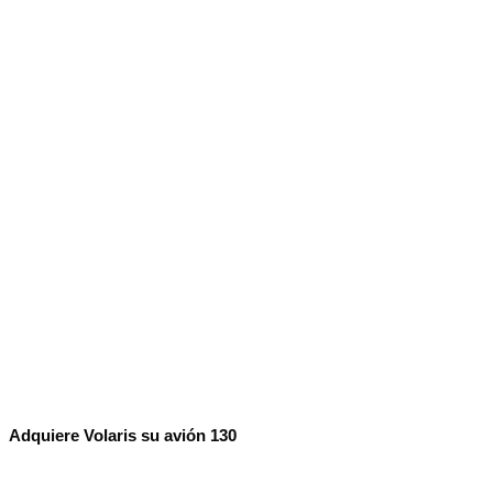
No Result
Normatividad
View All Result
Fuerza Aérea
No Result
View All Result
Adquiere Volaris su avión 130