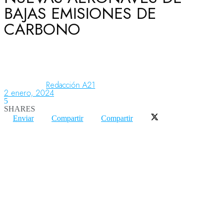
BAJAS EMISIONES DE
CARBONO
Aeronáutica
Aeropuertos
Redacción A21
2 enero, 2024
5
Columnistas
SHARES
Enviar
Compartir
Compartir
Organismos
Aeroespacial
Innovación