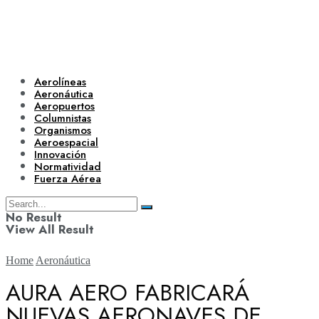
Aerolíneas
Aeronáutica
Aeropuertos
Columnistas
Organismos
Aeroespacial
Innovación
Normatividad
Fuerza Aérea
No Result
View All Result
Home
Aeronáutica
AURA AERO FABRICARÁ
NUEVAS AERONAVES DE
Aerolíneas