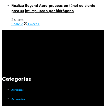
Finaliza Beyond Aero pruebas en túnel de viento
para su jet impulsado por hidrógeno
5 shares
Share
2
Tweet
1
Categorías
Aerolíneas
Aeronautica