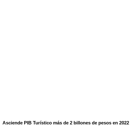
No Result
Normatividad
View All Result
Fuerza Aérea
No Result
View All Result
Asciende PIB Turístico más de 2 billones de pesos en 2022