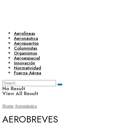
Aerolíneas
Aeronáutica
Aeropuertos
Columnistas
Organismos
Aeroespacial
Innovación
Normatividad
Fuerza Aérea
No Result
View All Result
Home
Aeronáutica
AEROBREVES
Aerolíneas