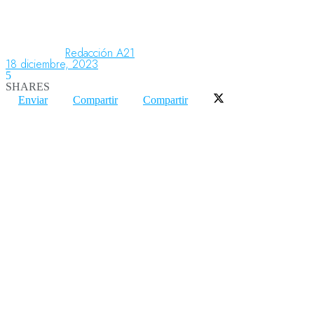
Aeronáutica
Redacción A21
18 diciembre, 2023
5
SHARES
Aeropuertos
Enviar
Compartir
Compartir
Columnistas
Organismos
Aeroespacial
Innovación