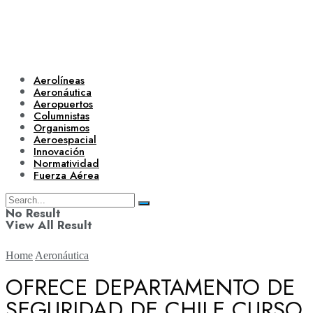
Aerolíneas
Aeronáutica
Aeropuertos
Columnistas
Organismos
Aeroespacial
Innovación
Normatividad
Fuerza Aérea
No Result
View All Result
Home
Aeronáutica
OFRECE DEPARTAMENTO DE
SEGURIDAD DE CHILE CURSO
Aerolíneas