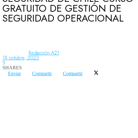
GRATUITO DE GESTIÓN DE
SEGURIDAD OPERACIONAL
Aeronáutica
Aeropuertos
Redacción A21
18 octubre, 2023
5
Columnistas
SHARES
Enviar
Compartir
Compartir
Organismos
Aeroespacial
Innovación