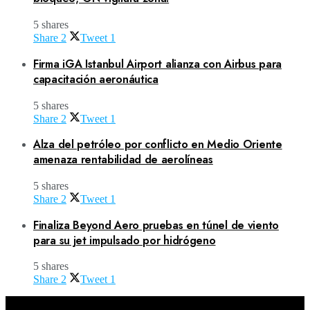
5 shares
Share
2
Tweet
1
Firma iGA Istanbul Airport alianza con Airbus para
capacitación aeronáutica
5 shares
Share
2
Tweet
1
Alza del petróleo por conflicto en Medio Oriente
amenaza rentabilidad de aerolíneas
5 shares
Share
2
Tweet
1
Finaliza Beyond Aero pruebas en túnel de viento
para su jet impulsado por hidrógeno
5 shares
Share
2
Tweet
1