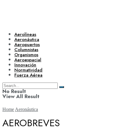
Aerolíneas
Aeronáutica
Aeropuertos
Columnistas
Organismos
Aeroespacial
Innovación
Normatividad
Fuerza Aérea
No Result
View All Result
Home
Aeronáutica
AEROBREVES
Aerolíneas