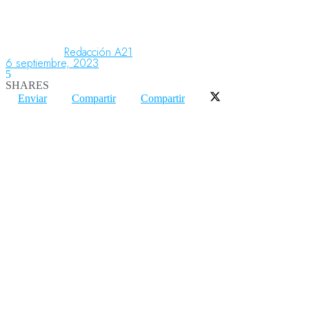
Aeronáutica
Redacción A21
6 septiembre, 2023
5
SHARES
Aeropuertos
Enviar
Compartir
Compartir
Columnistas
Organismos
Aeroespacial
Innovación