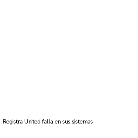
No Result
Normatividad
View All Result
Fuerza Aérea
No Result
View All Result
Registra United falla en sus sistemas