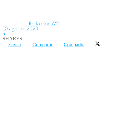
Aeronáutica
Redacción A21
10 agosto, 2023
5
SHARES
Aeropuertos
Enviar
Compartir
Compartir
Columnistas
Organismos
Aeroespacial
Innovación