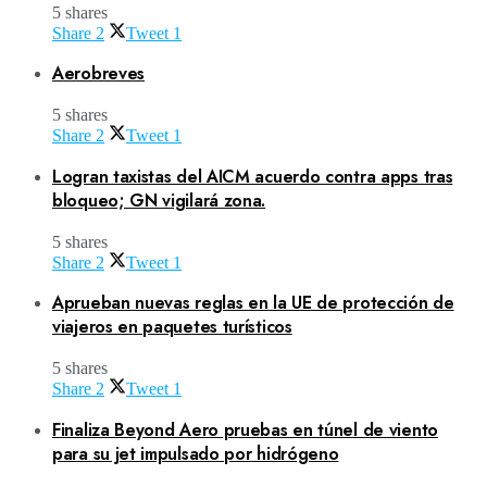
5 shares
Share
2
Tweet
1
Aerobreves
5 shares
Share
2
Tweet
1
Logran taxistas del AICM acuerdo contra apps tras
bloqueo; GN vigilará zona.
5 shares
Share
2
Tweet
1
Aprueban nuevas reglas en la UE de protección de
viajeros en paquetes turísticos
5 shares
Share
2
Tweet
1
Finaliza Beyond Aero pruebas en túnel de viento
para su jet impulsado por hidrógeno