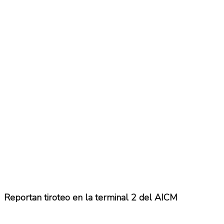
No Result
Normatividad
View All Result
Fuerza Aérea
No Result
View All Result
Reportan tiroteo en la terminal 2 del AICM