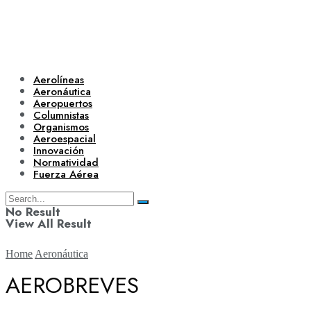
Aerolíneas
Aeronáutica
Aeropuertos
Columnistas
Organismos
Aeroespacial
Innovación
Normatividad
Fuerza Aérea
No Result
View All Result
Home
Aeronáutica
AEROBREVES
Aerolíneas