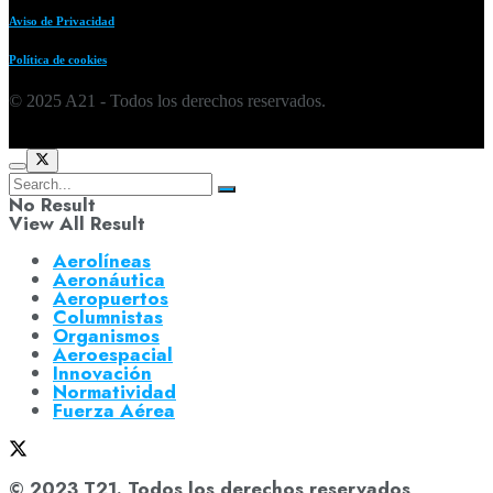
Aviso de Privacidad
Política de cookies
© 2025 A21 - Todos los derechos reservados.
No Result
View All Result
Aerolíneas
Aeronáutica
Aeropuertos
Columnistas
Organismos
Aeroespacial
Innovación
Normatividad
Fuerza Aérea
© 2023 T21. Todos los derechos reservados