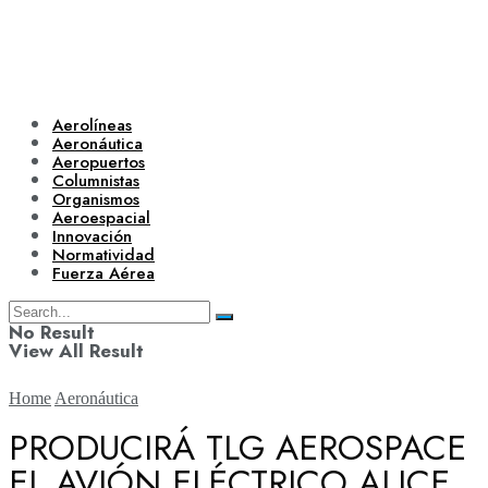
Aerolíneas
Aeronáutica
Aeropuertos
Columnistas
Organismos
Aeroespacial
Innovación
Normatividad
Fuerza Aérea
No Result
View All Result
Home
Aeronáutica
PRODUCIRÁ TLG AEROSPACE
EL AVIÓN ELÉCTRICO ALICE
Aerolíneas