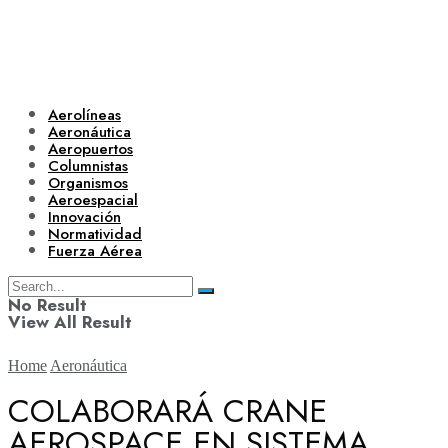
Aerolíneas
Aeronáutica
Aeropuertos
Columnistas
Organismos
Aeroespacial
Innovación
Normatividad
Fuerza Aérea
No Result
View All Result
Home
Aeronáutica
COLABORARÁ CRANE
AEROSPACE EN SISTEMA
Aerolíneas