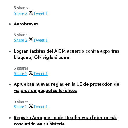
5 shares
Share
2
Tweet
1
Aerobreves
5 shares
Share
2
Tweet
1
Logran taxistas del AICM acuerdo contra apps tras
bloqueo; GN vigilará zona.
5 shares
Share
2
Tweet
1
Aprueban nuevas reglas en la UE de protección de
viajeros en paquetes turísticos
5 shares
Share
2
Tweet
1
Registra Aeropuerto de Heathrow su febrero más
concurrido en su historia