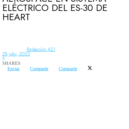
ELÉCTRICO DEL ES-30 DE
HEART
Aeronáutica
Aeropuertos
Redacción A21
28 julio, 2023
5
Columnistas
SHARES
Enviar
Compartir
Compartir
Organismos
Aeroespacial
Innovación