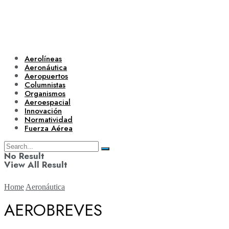
Aerolíneas
Aeronáutica
Aeropuertos
Columnistas
Organismos
Aeroespacial
Innovación
Normatividad
Fuerza Aérea
No Result
View All Result
Home
Aeronáutica
AEROBREVES
Aerolíneas