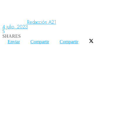
Aeronáutica
Redacción A21
4 julio, 2023
5
SHARES
Aeropuertos
Enviar
Compartir
Compartir
Columnistas
Organismos
Aeroespacial
Innovación