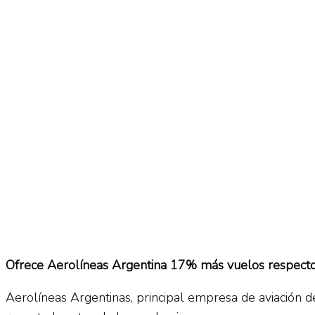
No Result
Normatividad
View All Result
Fuerza Aérea
No Result
View All Result
Ofrece Aerolíneas Argentina 17% más vuelos respect
Aerolíneas Argentinas, principal empresa de aviación 