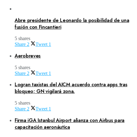
Abre presidente de Leonardo la posibilidad de una
fusión con Fincantieri
5 shares
Share
2
Tweet
1
Aerobreves
5 shares
Share
2
Tweet
1
Logran taxistas del AICM acuerdo contra apps tras
bloqueo; GN vigilará zona.
5 shares
Share
2
Tweet
1
Firma iGA Istanbul Airport alianza con Airbus para
capacitación aeronáutica