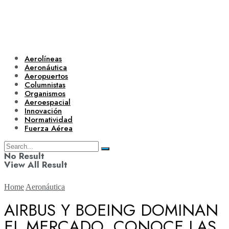
Aerolíneas
Aeronáutica
Aeropuertos
Columnistas
Organismos
Aeroespacial
Innovación
Normatividad
Fuerza Aérea
No Result
View All Result
Home
Aeronáutica
AIRBUS Y BOEING DOMINAN
EL MERCADO. CONOCE LAS
Aerolíneas