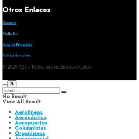
Otros Enlaces
Contacto
Media Kit
Aviso de Privacidad
Política de cookies
© 2025 A21 - Todos los derechos reservados.
No Result
View All Result
Aerolíneas
Aeronáutica
Aeropuertos
Columnistas
Organismos
Aeroespacial