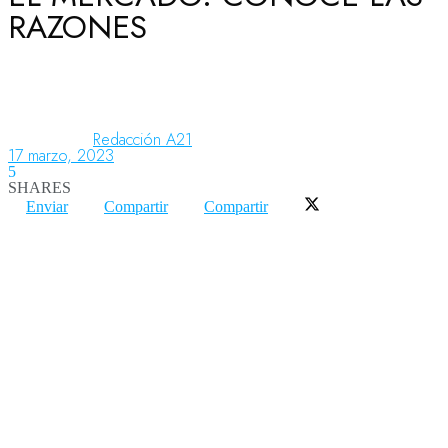
RAZONES
Aeronáutica
Aeropuertos
Redacción A21
17 marzo, 2023
5
SHARES
Columnistas
Enviar
Compartir
Compartir
Organismos
Aeroespacial
Innovación