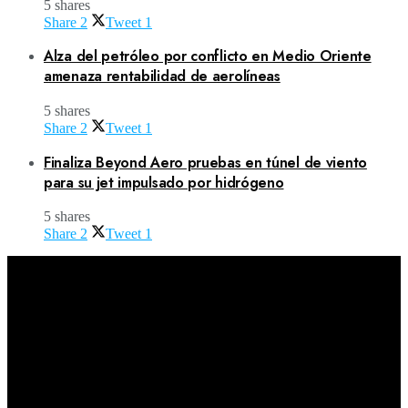
5 shares
Share
2
Tweet
1
Alza del petróleo por conflicto en Medio Oriente
amenaza rentabilidad de aerolíneas
5 shares
Share
2
Tweet
1
Finaliza Beyond Aero pruebas en túnel de viento
para su jet impulsado por hidrógeno
5 shares
Share
2
Tweet
1