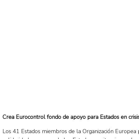
No Result
Normatividad
View All Result
Fuerza Aérea
No Result
View All Result
Crea Eurocontrol fondo de apoyo para Estados en crisi
Los 41 Estados miembros de la Organización Europea p