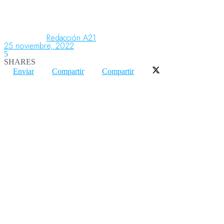
Aeronáutica
Redacción A21
25 noviembre, 2022
5
SHARES
Aeropuertos
Enviar
Compartir
Compartir
Columnistas
Organismos
Aeroespacial
Innovación