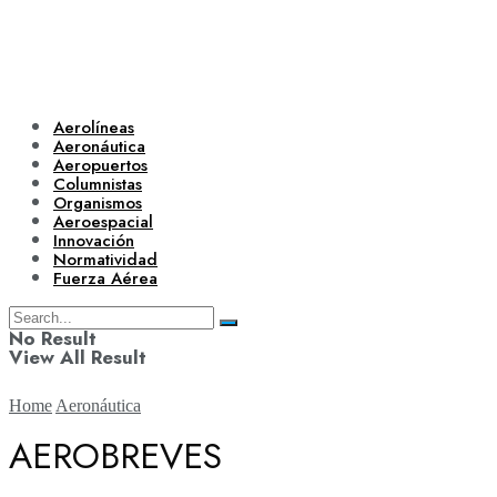
Aerolíneas
Aeronáutica
Aeropuertos
Columnistas
Organismos
Aeroespacial
Innovación
Normatividad
Fuerza Aérea
No Result
View All Result
Home
Aeronáutica
AEROBREVES
Aerolíneas