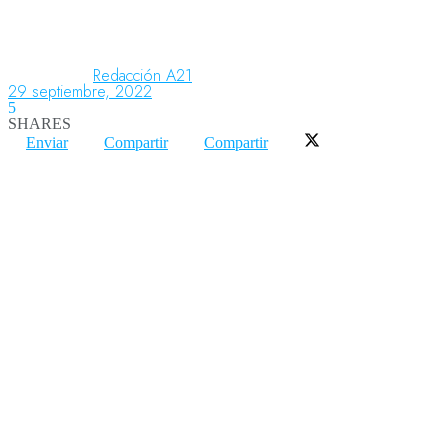
Aeronáutica
Redacción A21
29 septiembre, 2022
5
SHARES
Aeropuertos
Enviar
Compartir
Compartir
Columnistas
Organismos
Aeroespacial
Innovación