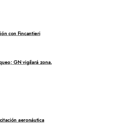
ón con Fincantieri
queo; GN vigilará zona.
citación aeronáutica