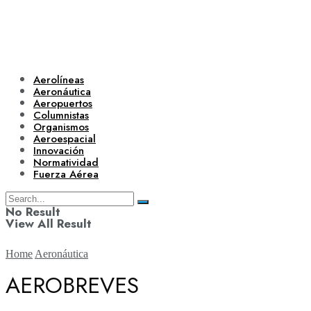
Aerolíneas
Aeronáutica
Aeropuertos
Columnistas
Organismos
Aeroespacial
Innovación
Normatividad
Fuerza Aérea
No Result
View All Result
Home
Aeronáutica
AEROBREVES
Aerolíneas