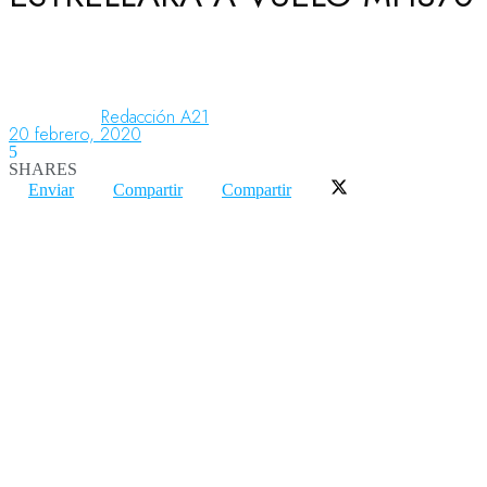
Aeronáutica
Redacción A21
20 febrero, 2020
Aeropuertos
5
SHARES
Enviar
Compartir
Compartir
Columnistas
Organismos
Aeroespacial
Innovación