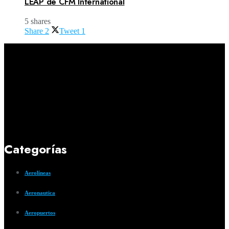
LEAP de CFM International
5 shares
Share
2
Tweet
1
Categorías
Aerolíneas
Aeronautica
Aeropuertos