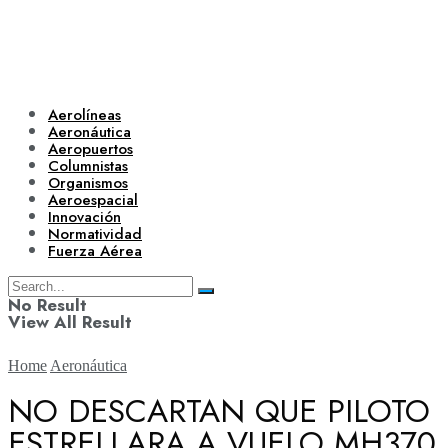
Aerolíneas
Aeronáutica
Aeropuertos
Columnistas
Organismos
Aeroespacial
Innovación
Normatividad
Fuerza Aérea
No Result
View All Result
Home
Aeronáutica
NO DESCARTAN QUE PILOTO
ESTRELLARA A VUELO MH370
Aerolíneas