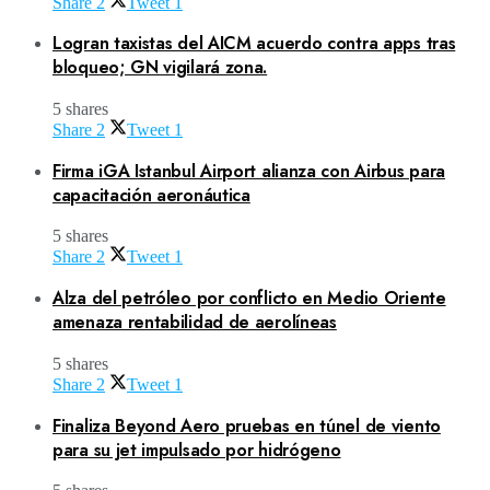
Share
2
Tweet
1
Logran taxistas del AICM acuerdo contra apps tras
bloqueo; GN vigilará zona.
5 shares
Share
2
Tweet
1
Firma iGA Istanbul Airport alianza con Airbus para
capacitación aeronáutica
5 shares
Share
2
Tweet
1
Alza del petróleo por conflicto en Medio Oriente
amenaza rentabilidad de aerolíneas
5 shares
Share
2
Tweet
1
Finaliza Beyond Aero pruebas en túnel de viento
para su jet impulsado por hidrógeno