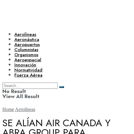
Aerolíneas
Aeronáutica
Aeropuertos
Columnistas
Organismos
Aeroespacial
Innovación
Normatividad
Fuerza Aérea
No Result
View All Result
Home
Aerolíneas
SE ALÍAN AIR CANADA Y
ABRA GROUP PARA
Aerolíneas