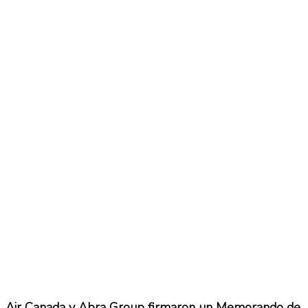
No Result
Normatividad
View All Result
Fuerza Aérea
No Result
View All Result
Air Canada y Abra Group firmaron un Memorando de