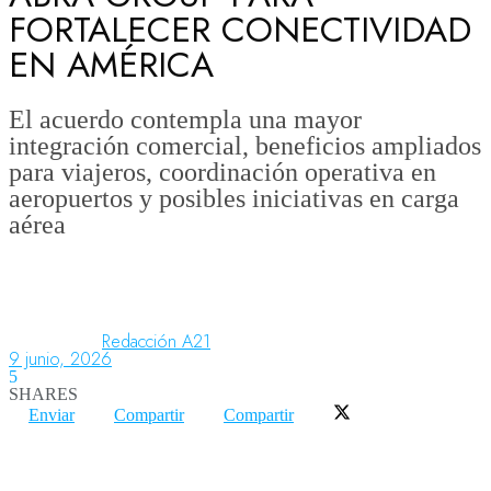
FORTALECER CONECTIVIDAD
EN AMÉRICA
Aeronáutica
El acuerdo contempla una mayor
integración comercial, beneficios ampliados
Aeropuertos
para viajeros, coordinación operativa en
aeropuertos y posibles iniciativas en carga
aérea
Columnistas
Organismos
Redacción A21
9 junio, 2026
Aeroespacial
5
SHARES
Enviar
Compartir
Compartir
Innovación