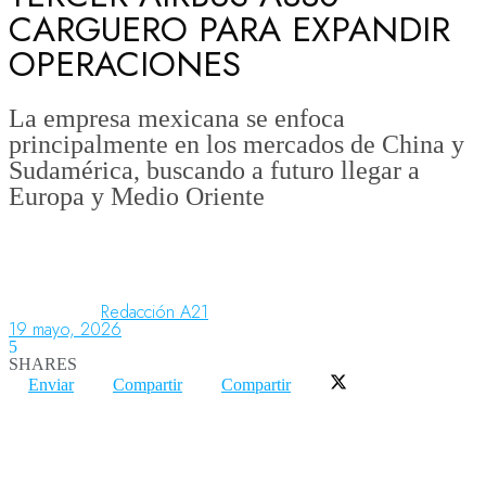
CARGUERO PARA EXPANDIR
OPERACIONES
Aeronáutica
La empresa mexicana se enfoca
principalmente en los mercados de China y
Aeropuertos
Sudamérica, buscando a futuro llegar a
Europa y Medio Oriente
Columnistas
Organismos
Redacción A21
19 mayo, 2026
5
SHARES
Aeroespacial
Enviar
Compartir
Compartir
Innovación