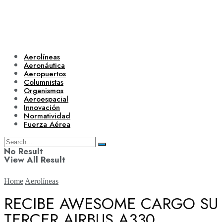
Aerolíneas
Aeronáutica
Aeropuertos
Columnistas
Organismos
Aeroespacial
Innovación
Normatividad
Fuerza Aérea
No Result
View All Result
Home
Aerolíneas
RECIBE AWESOME CARGO SU
TERCER AIRBUS A330
Aerolíneas