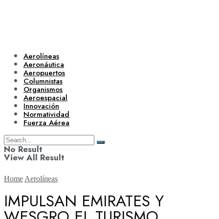
Aerolíneas
Aeronáutica
Aeropuertos
Columnistas
Organismos
Aeroespacial
Innovación
Normatividad
Fuerza Aérea
No Result
View All Result
Home
Aerolíneas
IMPULSAN EMIRATES Y
WESGRO EL TURISMO
Aerolíneas