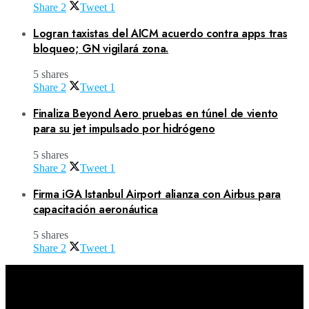
Share
2
Tweet
1
Logran taxistas del AICM acuerdo contra apps tras
bloqueo; GN vigilará zona.
5 shares
Share
2
Tweet
1
Finaliza Beyond Aero pruebas en túnel de viento
para su jet impulsado por hidrógeno
5 shares
Share
2
Tweet
1
Firma iGA Istanbul Airport alianza con Airbus para
capacitación aeronáutica
5 shares
Share
2
Tweet
1