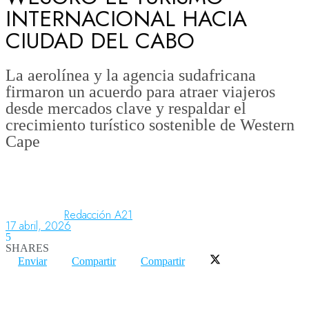
INTERNACIONAL HACIA
CIUDAD DEL CABO
Aeronáutica
La aerolínea y la agencia sudafricana
firmaron un acuerdo para atraer viajeros
Aeropuertos
desde mercados clave y respaldar el
crecimiento turístico sostenible de Western
Cape
Columnistas
Organismos
Redacción A21
17 abril, 2026
Aeroespacial
5
SHARES
Enviar
Compartir
Compartir
Innovación