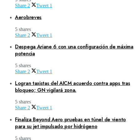
Share
2
Tweet
1
Aerobreves
5 shares
Share
2
Tweet
1
Despega Ariane 6 con una configuración de máxima
potencia
5 shares
Share
2
Tweet
1
Logran taxistas del AICM acuerdo contra apps tras
bloqueo; GN vigilará zona.
5 shares
Share
2
Tweet
1
Finaliza Beyond Aero pruebas en túnel de viento
para su jet impulsado por hidrógeno
5 shares