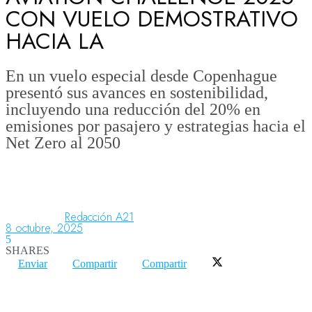
CON VUELO DEMOSTRATIVO
HACIA LA
Aeronáutica
En un vuelo especial desde Copenhague
presentó sus avances en sostenibilidad,
Aeropuertos
incluyendo una reducción del 20% en
emisiones por pasajero y estrategias hacia el
Net Zero al 2050
Columnistas
Organismos
Redacción A21
8 octubre, 2025
Aeroespacial
5
SHARES
Enviar
Compartir
Compartir
Innovación