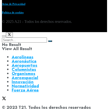
Aviso de Privacidad
Política de cookies
© 2025 A21 - Todos los derechos reservados.
No Result
View All Result
Aerolíneas
Aeronáutica
Aeropuertos
Columnistas
Organismos
Aeroespacial
Innovación
Normatividad
Fuerza Aérea
© 2023 T21. Todos los derechos reservados