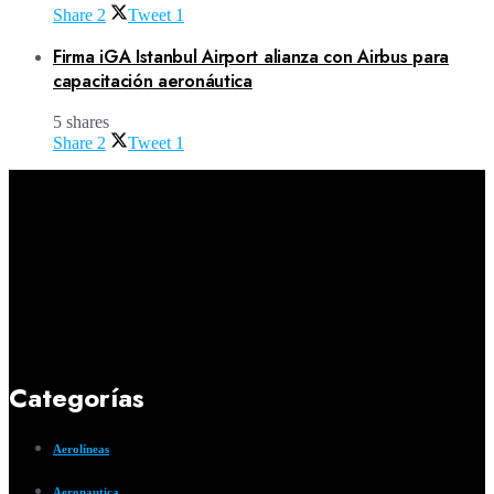
Share
2
Tweet
1
Firma iGA Istanbul Airport alianza con Airbus para
capacitación aeronáutica
5 shares
Share
2
Tweet
1
Categorías
Aerolíneas
Aeronautica