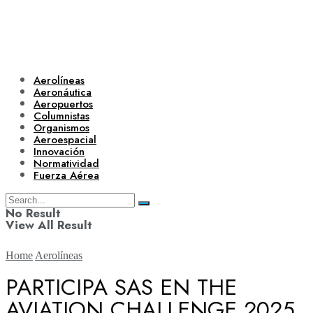
Aerolíneas
Aeronáutica
Aeropuertos
Columnistas
Organismos
Aeroespacial
Innovación
Normatividad
Fuerza Aérea
No Result
View All Result
Home
Aerolíneas
PARTICIPA SAS EN THE
AVIATION CHALLENGE 2025
Aerolíneas