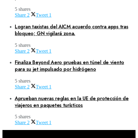
5 shares
Share
2
Tweet
1
Logran taxistas del AICM acuerdo contra apps tras
bloqueo; GN vigilará zona.
5 shares
Share
2
Tweet
1
Finaliza Beyond Aero pruebas en túnel de viento
para su jet impulsado por hidrógeno
5 shares
Share
2
Tweet
1
Aprueban nuevas reglas en la UE de protección de
viajeros en paquetes turísticos
5 shares
Share
2
Tweet
1