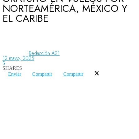
NORTEAMÉRICA, MÉXICO Y
EL CARIBE
Aeronáutica
Aeropuertos
Redacción A21
12 mayo, 2025
5
Columnistas
SHARES
Enviar
Compartir
Compartir
Organismos
Aeroespacial
Innovación