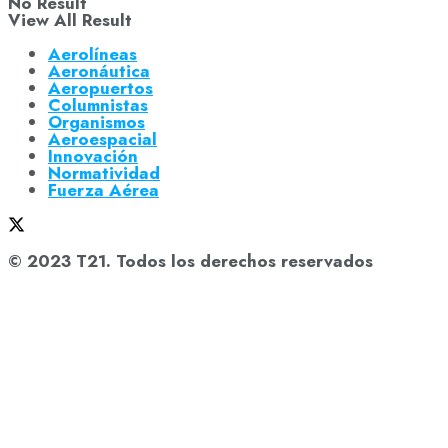
No Result
View All Result
Aerolíneas
Aeronáutica
Aeropuertos
Columnistas
Organismos
Aeroespacial
Innovación
Normatividad
Fuerza Aérea
© 2023 T21. Todos los derechos reservados