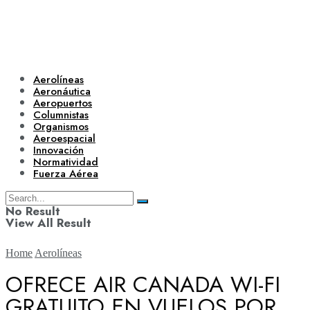
Aerolíneas
Aeronáutica
Aeropuertos
Columnistas
Organismos
Aeroespacial
Innovación
Normatividad
Fuerza Aérea
No Result
View All Result
Home
Aerolíneas
OFRECE AIR CANADA WI-FI
GRATUITO EN VUELOS POR
Aerolíneas