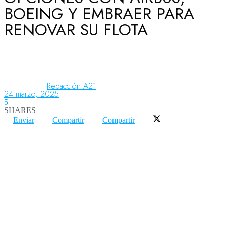
BOEING Y EMBRAER PARA
RENOVAR SU FLOTA
Aeronáutica
Aeropuertos
Redacción A21
24 marzo, 2025
5
Columnistas
SHARES
Enviar
Compartir
Compartir
Organismos
Aeroespacial
Innovación