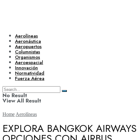
Aerolíneas
Aeronáutica
Aeropuertos
Columnistas
Organismos
Aeroespacial
Innovación
Normatividad
Fuerza Aérea
No Result
View All Result
Home
Aerolíneas
EXPLORA BANGKOK AIRWAYS
OPCIONES CON AIRBUS,
Aerolíneas