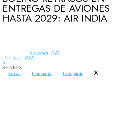
ENTREGAS DE AVIONES
HASTA 2029: AIR INDIA
Aeronáutica
Aeropuertos
Redacción A21
19 marzo, 2025
5
Columnistas
SHARES
Enviar
Compartir
Compartir
Organismos
Aeroespacial
Innovación