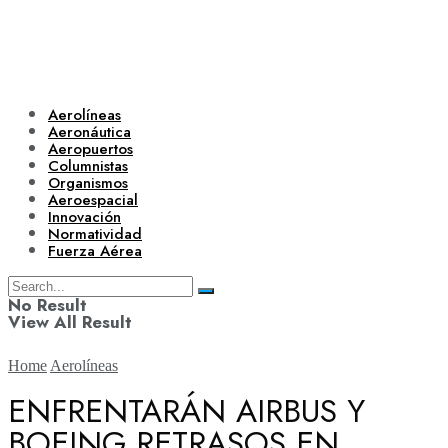
Aerolíneas
Aeronáutica
Aeropuertos
Columnistas
Organismos
Aeroespacial
Innovación
Normatividad
Fuerza Aérea
No Result
View All Result
Home
Aerolíneas
ENFRENTARÁN AIRBUS Y
BOEING RETRASOS EN
Aerolíneas