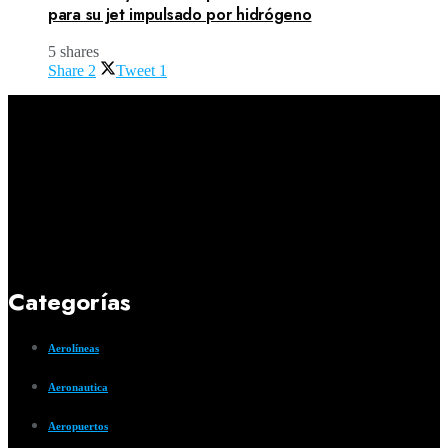
para su jet impulsado por hidrógeno
5 shares
Share
2
Tweet
1
Categorías
Aerolíneas
Aeronautica
Aeropuertos