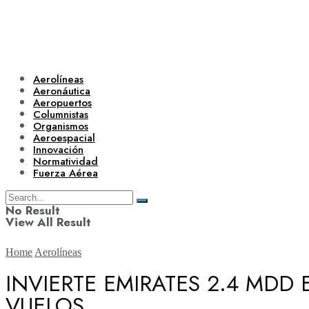
Aerolíneas
Aeronáutica
Aeropuertos
Columnistas
Organismos
Aeroespacial
Innovación
Normatividad
Fuerza Aérea
No Result
View All Result
Home
Aerolíneas
INVIERTE EMIRATES 2.4 MDD
VUELOS
Aerolíneas