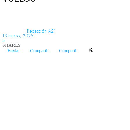
Aeronáutica
Redacción A21
13 marzo, 2025
Aeropuertos
5
SHARES
Enviar
Compartir
Compartir
Columnistas
Organismos
Aeroespacial
Innovación