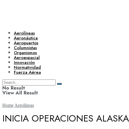
Aerolíneas
Aeronáutica
Aeropuertos
Columnistas
Organismos
Aeroespacial
Innovación
Normatividad
Fuerza Aérea
No Result
View All Result
Home
Aerolíneas
INICIA OPERACIONES ALASKA
Aerolíneas