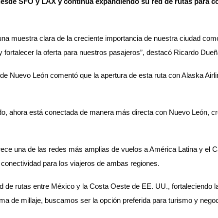
desde SFO y LAX y continúa expandiendo su red de rutas para co
una muestra clara de la creciente importancia de nuestra ciudad como
 fortalecer la oferta para nuestros pasajeros”, destacó Ricardo Due
 de Nuevo León comentó que la apertura de esta ruta con Alaska Airl
o, ahora está conectada de manera más directa con Nuevo León, cre
ece una de las redes más amplias de vuelos a América Latina y el Ca
 conectividad para los viajeros de ambas regiones.
ed de rutas entre México y la Costa Oeste de EE. UU., fortaleciendo 
rama de millaje, buscamos ser la opción preferida para turismo y neg