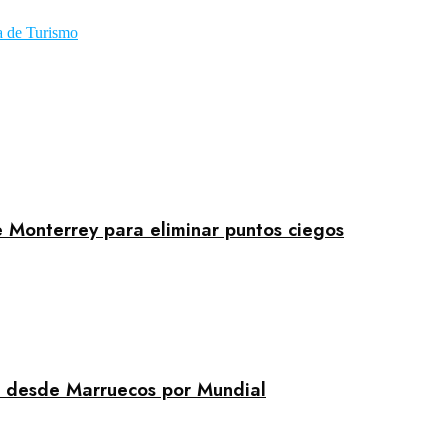
a de Turismo
 Monterrey para eliminar puntos ciegos
s desde Marruecos por Mundial