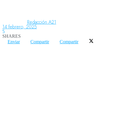
Aeronáutica
Redacción A21
14 febrero, 2025
5
SHARES
Aeropuertos
Enviar
Compartir
Compartir
Columnistas
Organismos
Aeroespacial
Innovación