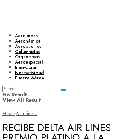
Aerolíneas
Aeronáutica
Aeropuertos
Columnistas
Organismos
Aeroespacial
Innovación
Normatividad
Fuerza Aérea
No Result
View All Result
Home
Aerolíneas
RECIBE DELTA AIR LINES
PREMIO PLATINO A LA
Aerolíneas