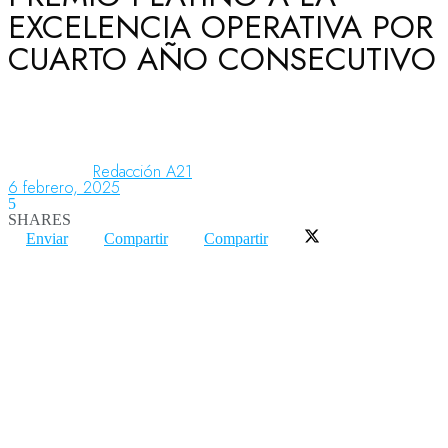
EXCELENCIA OPERATIVA POR
CUARTO AÑO CONSECUTIVO
Aeronáutica
Aeropuertos
Redacción A21
6 febrero, 2025
5
Columnistas
SHARES
Enviar
Compartir
Compartir
Organismos
Aeroespacial
Innovación