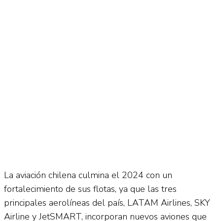
No Result
Normatividad
View All Result
Fuerza Aérea
No Result
View All Result
La aviación chilena culmina el 2024 con un
fortalecimiento de sus flotas, ya que las tres
principales aerolíneas del país, LATAM Airlines, SKY
Airline y JetSMART, incorporan nuevos aviones que