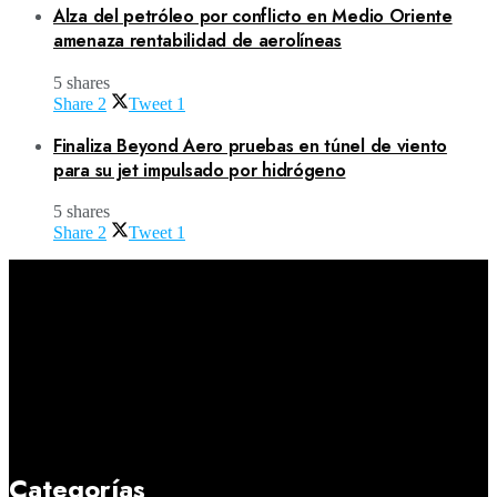
Alza del petróleo por conflicto en Medio Oriente
amenaza rentabilidad de aerolíneas
5 shares
Share
2
Tweet
1
Finaliza Beyond Aero pruebas en túnel de viento
para su jet impulsado por hidrógeno
5 shares
Share
2
Tweet
1
Categorías