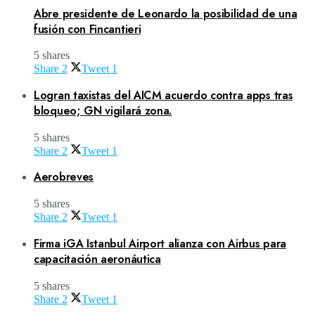
Abre presidente de Leonardo la posibilidad de una
fusión con Fincantieri
5 shares
Share
2
Tweet
1
Logran taxistas del AICM acuerdo contra apps tras
bloqueo; GN vigilará zona.
5 shares
Share
2
Tweet
1
Aerobreves
5 shares
Share
2
Tweet
1
Firma iGA Istanbul Airport alianza con Airbus para
capacitación aeronáutica
5 shares
Share
2
Tweet
1