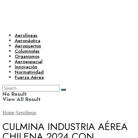
Aerolíneas
Aeronáutica
Aeropuertos
Columnistas
Organismos
Aeroespacial
Innovación
Normatividad
Fuerza Aérea
No Result
View All Result
Home
Aerolíneas
CULMINA INDUSTRIA AÉREA
CHILENA 2024 CON
Aerolíneas