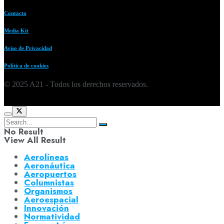
Contacto
Media Kit
Aviso de Privacidad
Política de cookies
© 2025 A21 - Todos los derechos reservados.
No Result
View All Result
Aerolíneas
Aeronáutica
Aeropuertos
Columnistas
Organismos
Aeroespacial
Innovación
Normatividad