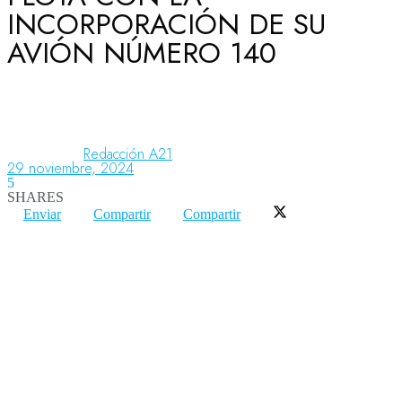
INCORPORACIÓN DE SU
AVIÓN NÚMERO 140
Aeronáutica
Aeropuertos
Redacción A21
29 noviembre, 2024
5
Columnistas
SHARES
Enviar
Compartir
Compartir
Organismos
Aeroespacial
Innovación