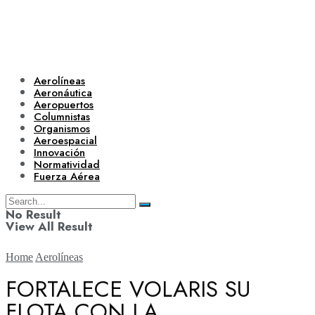
Aerolíneas
Aeronáutica
Aeropuertos
Columnistas
Organismos
Aeroespacial
Innovación
Normatividad
Fuerza Aérea
No Result
View All Result
Home
Aerolíneas
FORTALECE VOLARIS SU
FLOTA CON LA
Aerolíneas