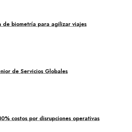
de biometría para agilizar viajes
nior de Servicios Globales
30% costos por disrupciones operativas