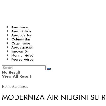
Aerolíneas
Aeronáutica
Aeropuertos
Columnistas
Organismos
Aeroespacial
Innovación
Normatividad
Fuerza Aérea
No Result
View All Result
Home
Aerolíneas
MODERNIZA AIR NIUGINI SU
Aerolíneas