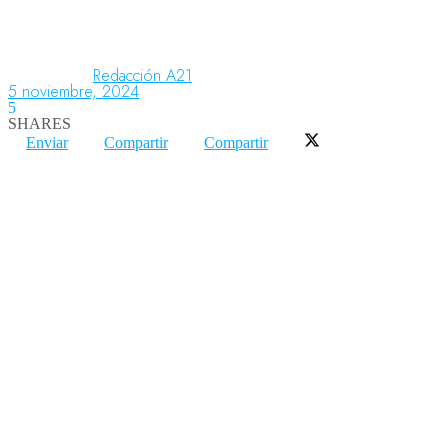
Aeronáutica
Redacción A21
5 noviembre, 2024
5
SHARES
Aeropuertos
Enviar
Compartir
Compartir
Columnistas
Organismos
Aeroespacial
Innovación