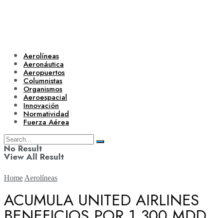
Aerolíneas
Aeronáutica
Aeropuertos
Columnistas
Organismos
Aeroespacial
Innovación
Normatividad
Fuerza Aérea
No Result
View All Result
Home
Aerolíneas
ACUMULA UNITED AIRLINES
BENEFICIOS POR 1,300 MDD
Aerolíneas