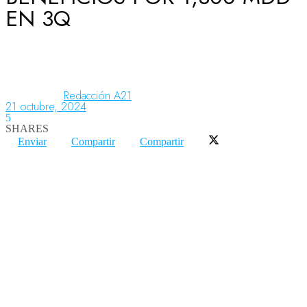
EN 3Q
Aeronáutica
Aeropuertos
Redacción A21
21 octubre, 2024
5
SHARES
Columnistas
Enviar
Compartir
Compartir
Organismos
Aeroespacial
Innovación