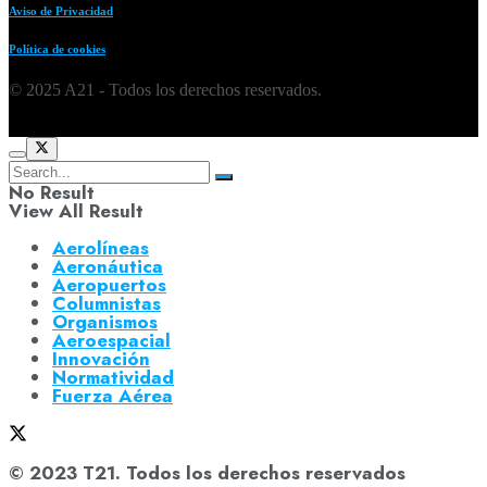
Aviso de Privacidad
Política de cookies
© 2025 A21 - Todos los derechos reservados.
No Result
View All Result
Aerolíneas
Aeronáutica
Aeropuertos
Columnistas
Organismos
Aeroespacial
Innovación
Normatividad
Fuerza Aérea
© 2023 T21. Todos los derechos reservados