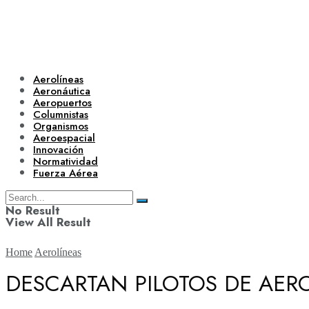
Aerolíneas
Aeronáutica
Aeropuertos
Columnistas
Organismos
Aeroespacial
Innovación
Normatividad
Fuerza Aérea
No Result
View All Result
Home
Aerolíneas
DESCARTAN PILOTOS DE AER
Aerolíneas