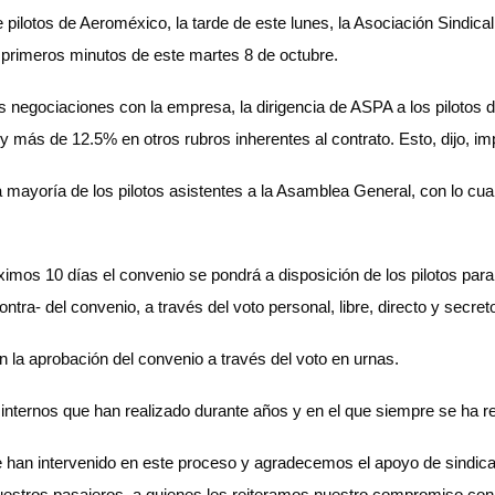
e pilotos de Aeroméxico, la tarde de este lunes, la Asociación Sindic
s primeros minutos de este martes 8 de octubre.
 negociaciones con la empresa, la dirigencia de ASPA a los pilotos 
y más de 12.5% en otros rubros inherentes al contrato. Esto, dijo, imp
mayoría de los pilotos asistentes a la Asamblea General, con lo cua
imos 10 días el convenio se pondrá a disposición de los pilotos para
ontra- del convenio, a través del voto personal, libre, directo y secre
n la aprobación del convenio a través del voto en urnas.
ternos que han realizado durante años y en el que siempre se ha res
ue han intervenido en este proceso y agradecemos el apoyo de sindic
stros pasajeros, a quienes les reiteramos nuestro compromiso con su