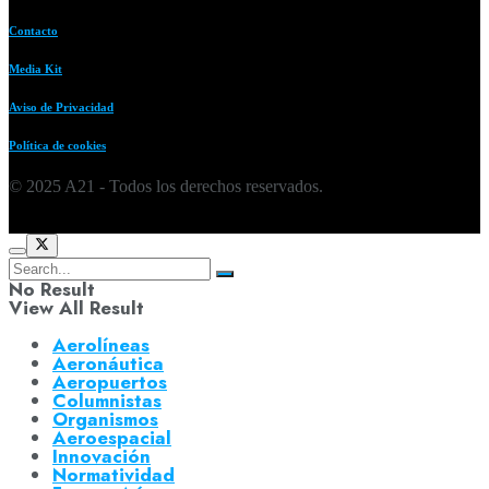
Contacto
Media Kit
Aviso de Privacidad
Política de cookies
© 2025 A21 - Todos los derechos reservados.
No Result
View All Result
Aerolíneas
Aeronáutica
Aeropuertos
Columnistas
Organismos
Aeroespacial
Innovación
Normatividad