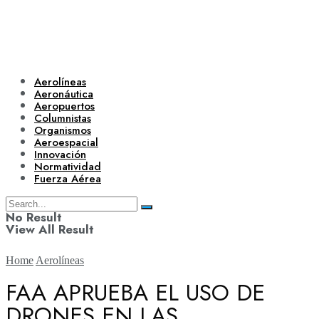
Aerolíneas
Aeronáutica
Aeropuertos
Columnistas
Organismos
Aeroespacial
Innovación
Normatividad
Fuerza Aérea
No Result
View All Result
Home
Aerolíneas
FAA APRUEBA EL USO DE
DRONES EN LAS
Aerolíneas