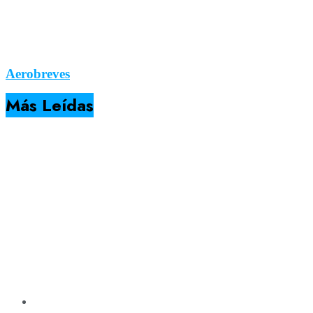
Aerobreves
Más Leídas