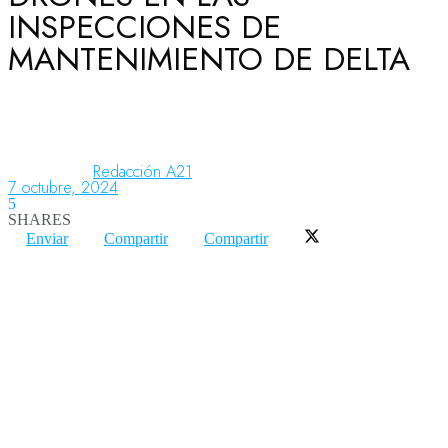
INSPECCIONES DE
MANTENIMIENTO DE DELTA
Aeronáutica
Aeropuertos
Redacción A21
7 octubre, 2024
5
Columnistas
SHARES
Enviar
Compartir
Compartir
Organismos
Aeroespacial
Innovación