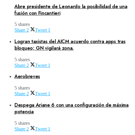
Abre presidente de Leonardo la posibilidad de una
fusión con Fincantieri
5 shares
Share
2
Tweet
1
Logran taxistas del AICM acuerdo contra apps tras
bloqueo; GN vigilará zona.
5 shares
Share
2
Tweet
1
Aerobreves
5 shares
Share
2
Tweet
1
Despega Ariane 6 con una configuración de máxima
potencia
5 shares
Share
2
Tweet
1