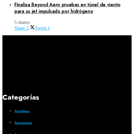
Finaliza Beyond Aero pruebas en túnel de viento
para su jet impulsado por hidrógeno
5 shares
Share
2
Tweet
1
Categorías
Aerolíneas
Aeronautica