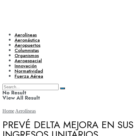
Aerolíneas
Aeronáutica
Aeropuertos
Columnistas
Organismos
Aeroespacial
Innovación
Normatividad
Fuerza Aérea
No Result
View All Result
Home
Aerolíneas
PREVÉ DELTA MEJORA EN SUS
INGRESOS UNITARIOS
Aerolíneas