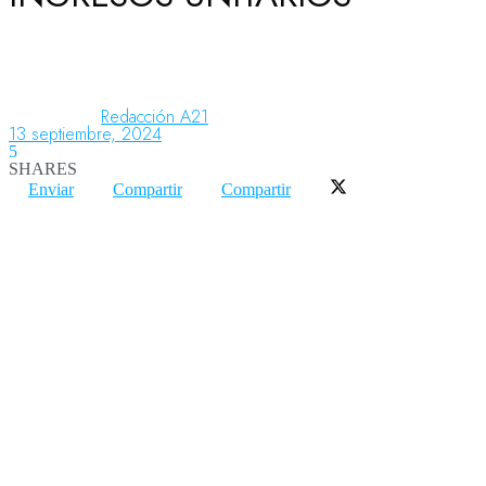
Aeronáutica
Redacción A21
13 septiembre, 2024
Aeropuertos
5
SHARES
Enviar
Compartir
Compartir
Columnistas
Organismos
Aeroespacial
Innovación