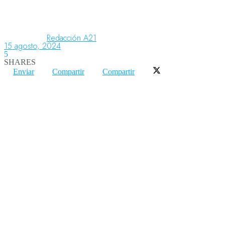
Aeronáutica
Redacción A21
15 agosto, 2024
5
SHARES
Aeropuertos
Enviar
Compartir
Compartir
Columnistas
Organismos
Aeroespacial
Innovación