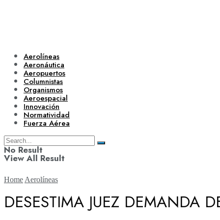
Aerolíneas
Aeronáutica
Aeropuertos
Columnistas
Organismos
Aeroespacial
Innovación
Normatividad
Fuerza Aérea
No Result
View All Result
Home
Aerolíneas
DESESTIMA JUEZ DEMANDA DE
Aerolíneas