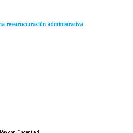
a reestructuración administrativa
ón con Fincantieri