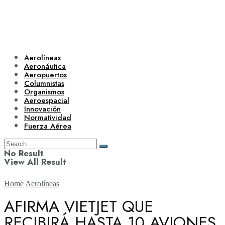
Aerolíneas
Aeronáutica
Aeropuertos
Columnistas
Organismos
Aeroespacial
Innovación
Normatividad
Fuerza Aérea
No Result
View All Result
Home
Aerolíneas
AFIRMA VIETJET QUE
RECIBIRÁ HASTA 10 AVIONES
Aerolíneas