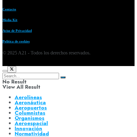
Contacto
Media Kit
Aviso de Privacidad
Política de cookies
© 2025 A21 - Todos los derechos reservados.
No Result
View All Result
Aerolíneas
Aeronáutica
Aeropuertos
Columnistas
Organismos
Aeroespacial
Innovación
Normatividad