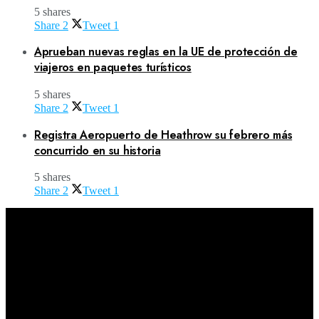
5 shares
Share
2
Tweet
1
Aprueban nuevas reglas en la UE de protección de
viajeros en paquetes turísticos
5 shares
Share
2
Tweet
1
Registra Aeropuerto de Heathrow su febrero más
concurrido en su historia
5 shares
Share
2
Tweet
1