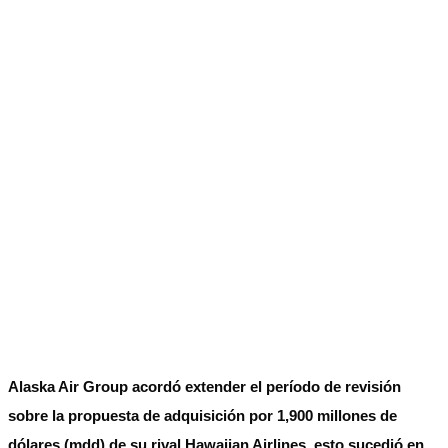
No Result
Normatividad
View All Result
Fuerza Aérea
No Result
View All Result
Alaska Air Group acordó extender el período de revisión
sobre la propuesta de adquisición por 1,900 millones de
dólares (mdd) de su rival Hawaiian Airlines, esto sucedió en