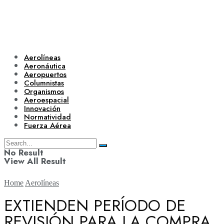
Aerolíneas
Aeronáutica
Aeropuertos
Columnistas
Organismos
Aeroespacial
Innovación
Normatividad
Fuerza Aérea
No Result
View All Result
Home
Aerolíneas
EXTIENDEN PERÍODO DE
REVISIÓN PARA LA COMPRA
Aerolíneas