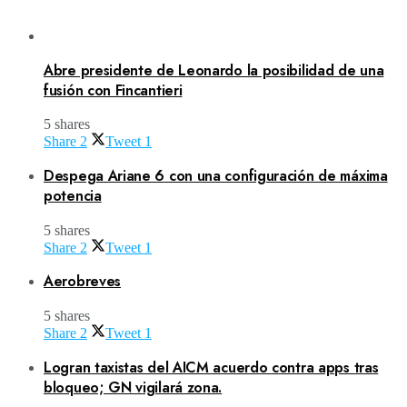
Abre presidente de Leonardo la posibilidad de una
fusión con Fincantieri
5 shares
Share
2
Tweet
1
Despega Ariane 6 con una configuración de máxima
potencia
5 shares
Share
2
Tweet
1
Aerobreves
5 shares
Share
2
Tweet
1
Logran taxistas del AICM acuerdo contra apps tras
bloqueo; GN vigilará zona.