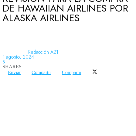
DE HAWAIIAN AIRLINES POR
ALASKA AIRLINES
Aeronáutica
Aeropuertos
Redacción A21
1 agosto, 2024
5
Columnistas
SHARES
Enviar
Compartir
Compartir
Organismos
Aeroespacial
Innovación